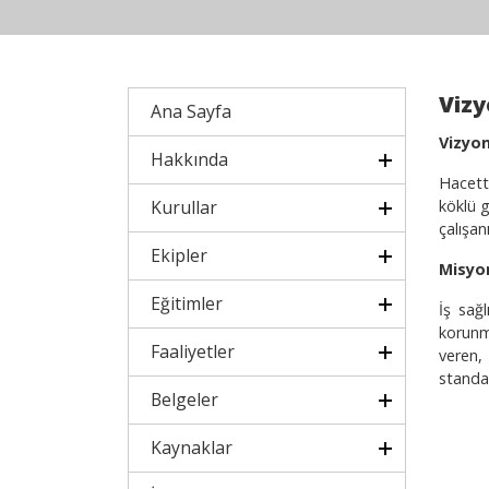
Vizy
Ana Sayfa
Vizyo
Hakkında
Hacette
Kurullar
köklü g
çalışan
Ekipler
Misyo
Eğitimler
İş sağl
korunma
Faaliyetler
veren,
standar
Belgeler
Kaynaklar