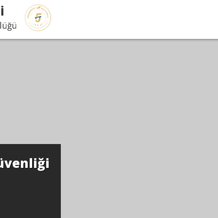
İ
rlüğü
üvenliği